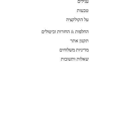
עגילים
לקריאת מדיניות המשלוחים המלאה בקרי בדף
קשר".
מדיניות משלוחים
טבעות
על הקולקציה
החלפות & החזרות וביטולים
תקנון אתר
מדיניות משלוחים
שאלות ותשובות
GOLDIGER Story
הבחירה של אוה
צרי קשר
הצטרפי לרשימת התפוצה שלנו
צרפי אותי