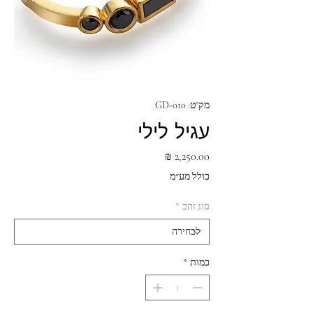
מק"ט: GD-010
עגיל לילי
מחיר
כולל מע״מ
סוג זהב
*
כמות
*