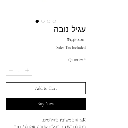
עגיל נובה
Price
₪1,480.00
Sales Tax Included
Quantity
*
Add to Cart
Buy Now
14K זהב משובץ ביהלומים.
ניתן לרכוש גם ביהלום שחור/ אמרלד/ רובי