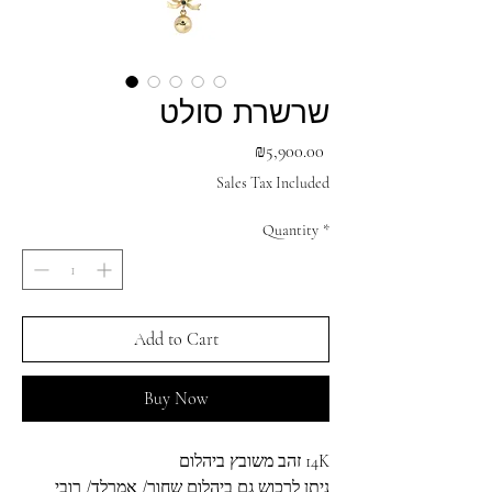
שרשרת סולט
Price
₪5,900.00
Sales Tax Included
Quantity
*
Add to Cart
Buy Now
14K זהב משובץ ביהלום
ניתן לרכוש גם ביהלום שחור/ אמרלד/ רובי