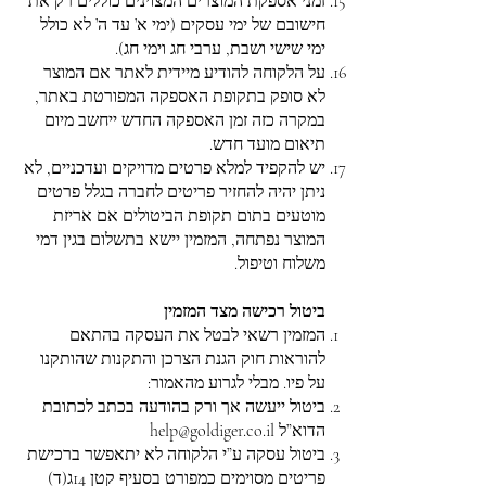
זמני אספקת המוצרים המצוינים כוללים רק את
חישובם של ימי עסקים (ימי א’ עד ה’ לא כולל
ימי שישי ושבת, ערבי חג וימי חג).
על הלקוחה להודיע מיידית לאתר אם המוצר
לא סופק בתקופת האספקה המפורטת באתר,
במקרה כזה זמן האספקה החדש ייחשב מיום
תיאום מועד חדש.
יש להקפיד למלא פרטים מדויקים ועדכניים, לא
ניתן יהיה להחזיר פריטים לחברה בגלל פרטים
מוטעים בתום תקופת הביטולים אם אריזת
המוצר נפתחה, המזמין יישא בתשלום בגין דמי
משלוח וטיפול.
ביטול רכישה מצד המזמין
המזמין רשאי לבטל את העסקה בהתאם
להוראות חוק הגנת הצרכן והתקנות שהותקנו
על פיו. מבלי לגרוע מהאמור:
ביטול ייעשה אך ורק בהודעה בכתב לכתובת
הדוא”ל
help@goldiger.co.il
ביטול עסקה ע”י הלקוחה לא יתאפשר ברכישת
פריטים מסוימים כמפורט בסעיף קטן 14ג(ד)