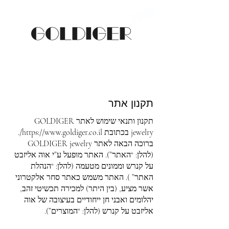
תקנון אתר
תקנון ותנאי שימוש לאתר GOLDIGER
jewelry בכתובת
https://www.goldiger.co.il/.
ברוכה הבאה לאתר GOLDIGER jewelry
(להלן: “האתר”). האתר מופעל ע”י אוה אליזבט
על קנרש וממונים מטעמה (להלן: “הנהלת
האתר” ). האתר משמש כאתר סחר אלקטרוני
אשר מציע, (בין היתר) למכירה תכשיטי זהב,
יהלומים ואבני חן ייחודיים בעיצובה של אוה
אליזבט על קנרש (להלן: “המוצרים”).