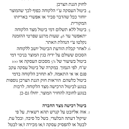
לחוק הגנת הצרכן.
ביטול העסקה ע”י הלקוחה כפוף לכך שהמוצר
יוחזר ככל שהדבר סביר או אפשרי באריזתו
המקורית.
ביטול ללא תשלום דמי ביטול מצד הלקוחה
יתאפשר עד 48 שעות מרגע שפרטי ההזמנה
נקלטו ע"י הנהלת האתר.
לאחר קבלת הודעת הביטול יושב ללקוחה
הסכום ששולם על ידיה בגין המוצר בניכוי דמי
ביטול בשיעור של 5% מסכום העסקה או 100
ש”ח, לפי הנמוך. במקרה של ביטול עסקה עקב
פגם או אי התאמה, לא תחויב הלקוחה בדמי
ביטול כלשהם. הוראות חוק הגנת הצרכן נוספות
בנוגע לביטול הרכישה מצד הלקוחה, לרבות
בנוגע לחובה להחזיר המוצר, יחולו גם-כן.
ביטול רכישה מצד החברה
אוה אליזבט על קנרש תהא רשאית, על פי
שיקול דעתה הבלעדי, בשל כל סיבה, ובכל עת,
לבטל או להפסיק עסקה ו/או מכירה ו/או לבטל