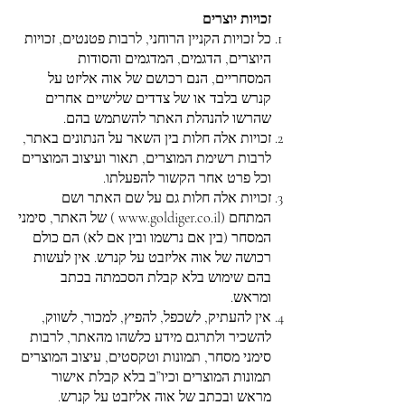
זכויות יוצרים
כל זכויות הקניין הרוחני, לרבות פטנטים, זכויות
היוצרים, הדגמים, המדגמים והסודות
המסחריים, הנם רכושם של אוה אליזט על
קנרש בלבד או של צדדים שלישיים אחרים
שהרשו להנהלת האתר להשתמש בהם.
זכויות אלה חלות בין השאר על הנתונים באתר,
לרבות רשימת המוצרים, תאור ועיצוב המוצרים
וכל פרט אחר הקשור להפעלתו.
זכויות אלה חלות גם על שם האתר ושם
המתחם (
www.goldiger.co.il
) של האתר, סימני
המסחר (בין אם נרשמו ובין אם לא) הם כולם
רכושה של אוה אליזבט על קנרש. אין לעשות
בהם שימוש בלא קבלת הסכמתה בכתב
ומראש.
אין להעתיק, לשכפל, להפיץ, למכור, לשווק,
להשכיר ולתרגם מידע כלשהו מהאתר, לרבות
סימני מסחר, תמונות וטקסטים, עיצוב המוצרים
תמונות המוצרים וכיו”ב בלא קבלת אישור
מראש ובכתב של אוה אליזבט על קנרש.