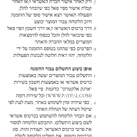
ורק לאחר אישור חברת האשראי ו/או לאחר
קבלת אישור מפיי פאל כפי שיובהר להלן,
הפעולה תאושר ויצא אישור סופי של ההזמנה.
חיוב הלקוחה עבור המוצר יבוצע
דרך כרטיס האשראי ו/או דרך חשבון הפיי פאל
כפי שיבואר להלן והכל בכפוף להימצאות
המוצרים במלאי החברה והאתר.
הפרטים כפי שהוזנו בטופס ההזמנה על ידי
הלקוחה, יהוו ראיה חלוטה לנכונות הפעולות.
אופן ביצוע התשלום עבור ההזמנה
התשלום עבור המוצרים יעשה באמצעות
כרטיס אשראי או באמצעות חשבון בשירות
“ארנק אלקטרוני” כדוגמת פיי פאל-
(
WWW.PAYPAL.COM
) וכל שירות דומה
, כפי שיהיה זמין לשימוש באתר, מעת לעת לפי
שיקול דעתה של הנהלת האתר.
אם תבחר הלקוחה להשתמש בכרטיס אשראי
לשם ביצוע התשלום, תתבקש הלקוחה למסור
את פרטי כרטיס האשראי, תעודת זהות, סוג
הכרטיס ותוקפו. אם תחליט הלקוחה לשלם