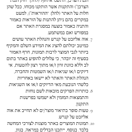
הגנת הצרכן, התשמ”א-1981 (להלן: “חוק הגנת
הצרכן”) והתקנות אשר הותקנו מכוחו, ככל שהן
חלות על האתר (להלן: “ההוראות”), למעט
במקרים בהם ניתן להתנות על הוראות כאמור
והתניה כאמור בוצעה במסגרת האתר אם
במפורש ואם במשתמע.
אוה אליזבט על קנרש והנהלת האתר עושים
כמיטב יכולתם להציג את המידע השלם והמקיף
ביותר לגבי המוצר לרבות תמונות, חרף האמור
בסעיף זה יובהר, כי עלולים להופיע באתר בתום
לב וללא כוונת זדון ו/או מתוך רצון להטעות, אי
דיוקים ו/או שגיאות ו/או השמטות והחברה,
הנהלת האתר והאתר לא יישאו באחריות
כלשהי הנובעת מאי הדיוקים ו/או או השגיאות.
כותרות הפרקים מובאות לשם נוחות
והתמצאות המזמין ולא ישמשו בפרשנות
התקנון.
טעות סופר בתיאור מוצר/ים לא תחייב את אוה
אליזבט על קנרש.
תמונות המוצרים באתר מוצגות לצורכי המחשה
בלבד. בנוסף, ייתכנו הבדלים במראה, בגוון,