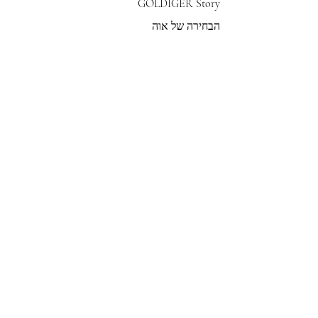
GOLDIGER Story
הבחירה של אוה
צרי קשר
הצטרפי לרשימת התפוצה שלנו
צרפי אותי
© 2022 by GOLDIGER. Proudly
created with 💓