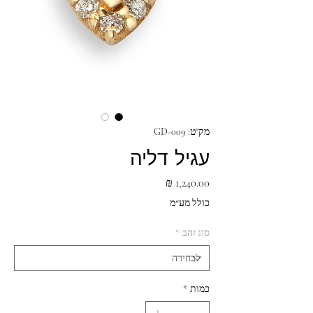
מק"ט: GD-009
עגיל דליה
מחיר
כולל מע״מ
סוג זהב
*
כמות
*