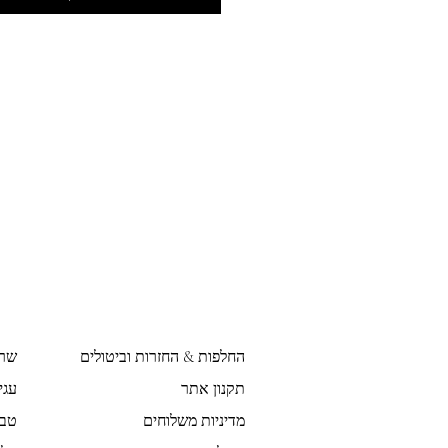
החלפות & החזרות וביטולים
שר
תקנון אתר
עגי
מדיניות משלוחים
טבע