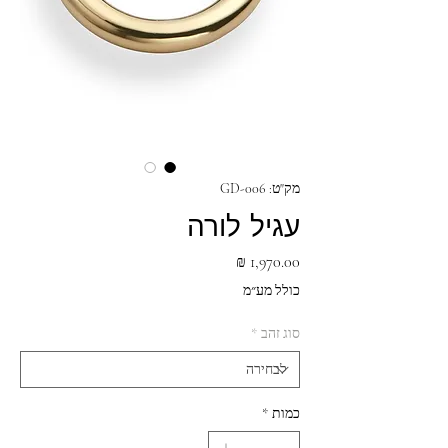
מק"ט: GD-006
עגיל לורה
מחיר
כולל מע״מ
סוג זהב
*
כמות
*