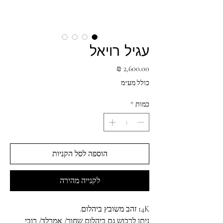
עגיל רויאל
מחיר
כולל מע״מ
כמות
*
הוספה לסל הקניות
לקנייה מהירה
14K זהב משובץ ביהלום.
ניתן לרכוש גם ביהלום שחור/ אמרלד/ רובי