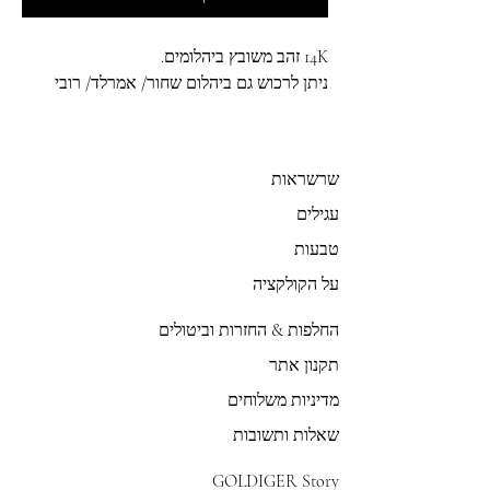
14K זהב משובץ ביהלומים.
ניתן לרכוש גם ביהלום שחור/ אמרלד/ רובי
שרשראות
עגילים
טבעות
על הקולקציה
החלפות & החזרות וביטולים
תקנון אתר
מדיניות משלוחים
שאלות ותשובות
GOLDIGER Story