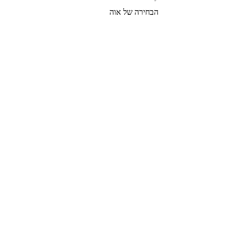
הבחירה של אוה
צרי קשר
הצטרפי לרשימת התפוצה שלנו
צרפי אותי
© 2022 by GOLDIGER. Proudly
created with 💓