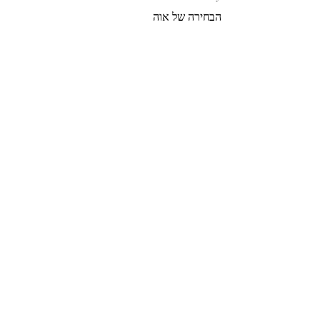
הבחירה של אוה
צרי קשר
הצטרפי לרשימת התפוצה שלנו
צרפי אותי
© 2022 by GOLDIGER. Proudly
created with 💓