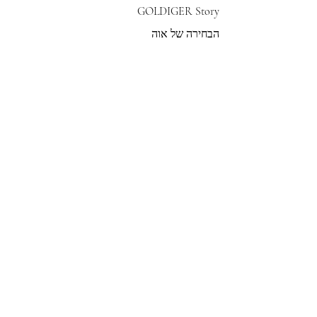
GOLDIGER Story
הבחירה של אוה
צרי קשר
הצטרפי לרשימת התפוצה שלנו
צרפי אותי
© 2022 by GOLDIGER. Proudly
created with 💓