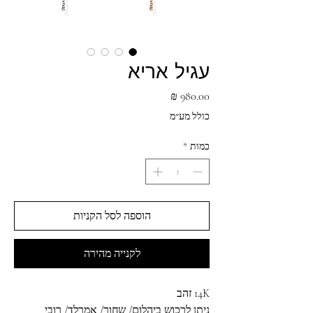
עגיל אריא
מחיר
כולל מע״מ
כמות
*
הוספה לסל הקניות
לקנייה מהירה
14K זהב
ניתן לרכוש ביהלום/ שחור/ אמרלד/ רובי