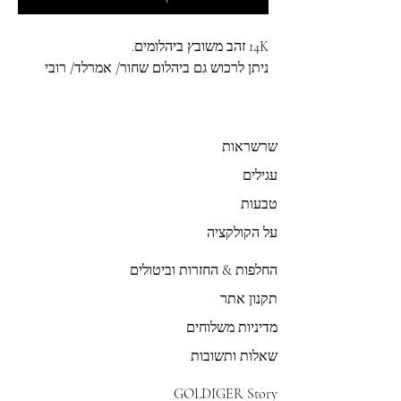
14K זהב משובץ ביהלומים.
ניתן לרכוש גם ביהלום שחור/ אמרלד/ רובי
שרשראות
עגילים
טבעות
על הקולקציה
החלפות & החזרות וביטולים
תקנון אתר
מדיניות משלוחים
שאלות ותשובות
GOLDIGER Story