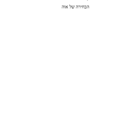
הבחירה של אוה
צרי קשר
הצטרפי לרשימת התפוצה שלנו
צרפי אותי
© 2022 by GOLDIGER. Proudly
created with 💓