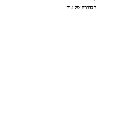
הבחירה של אוה
צרי קשר
הצטרפי לרשימת התפוצה שלנו
צרפי אותי
© 2022 by GOLDIGER. Proudly
created with 💓