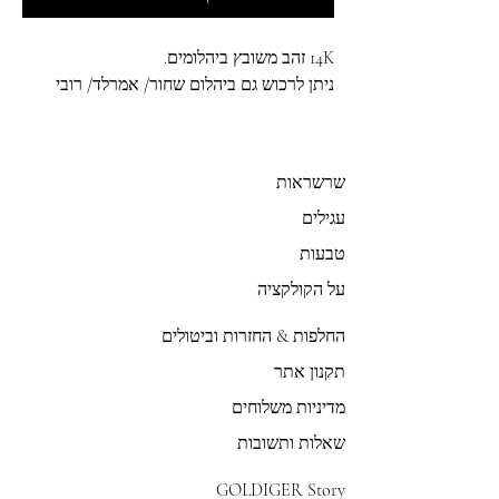
14K זהב משובץ ביהלומים.
ניתן לרכוש גם ביהלום שחור/ אמרלד/ רובי
שרשראות
עגילים
טבעות
על הקולקציה
החלפות & החזרות וביטולים
תקנון אתר
מדיניות משלוחים
שאלות ותשובות
GOLDIGER Story