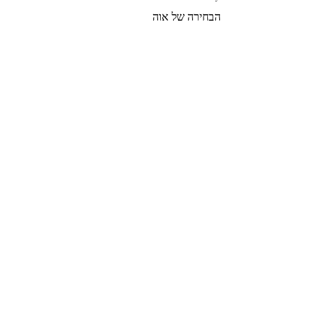
הבחירה של אוה
צרי קשר
הצטרפי לרשימת התפוצה שלנו
צרפי אותי
© 2022 by GOLDIGER. Proudly
created with 💓