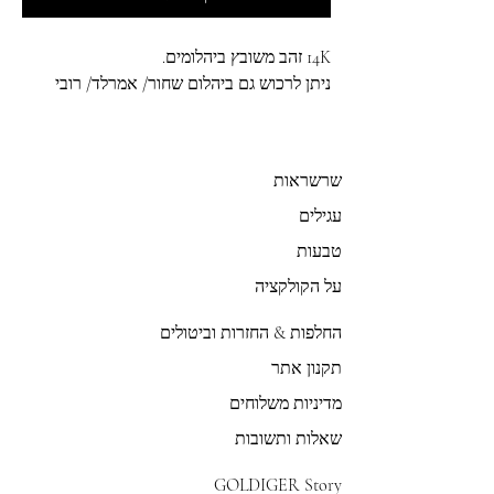
14K זהב משובץ ביהלומים.
ניתן לרכוש גם ביהלום שחור/ אמרלד/ רובי
שרשראות
עגילים
טבעות
על הקולקציה
החלפות & החזרות וביטולים
תקנון אתר
מדיניות משלוחים
שאלות ותשובות
GOLDIGER Story