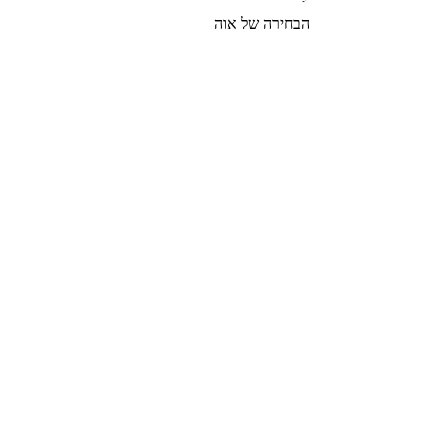
הבחירה של אוה
צרי קשר
הצטרפי לרשימת התפוצה שלנו
צרפי אותי
© 2022 by GOLDIGER. Proudly
created with 💓