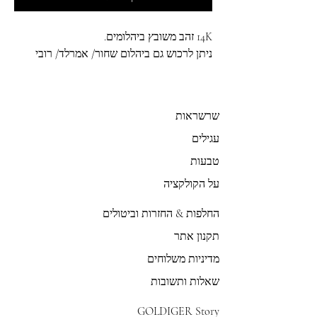
14K זהב משובץ ביהלומים.
ניתן לרכוש גם ביהלום שחור/ אמרלד/ רובי
שרשראות
עגילים
טבעות
על הקולקציה
החלפות & החזרות וביטולים
תקנון אתר
מדיניות משלוחים
שאלות ותשובות
GOLDIGER Story