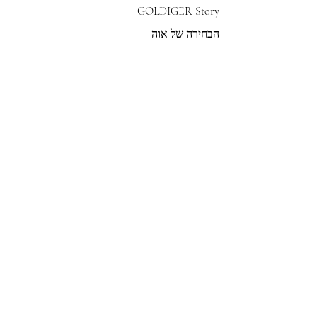
GOLDIGER Story
הבחירה של אוה
צרי קשר
הצטרפי לרשימת התפוצה שלנו
צרפי אותי
© 2022 by GOLDIGER. Proudly
created with 💓