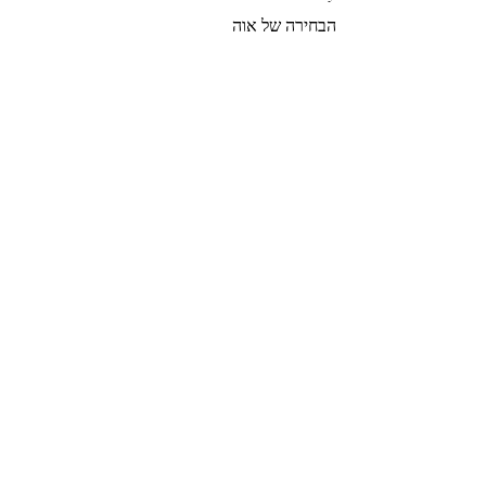
הבחירה של אוה
צרי קשר
הצטרפי לרשימת התפוצה שלנו
צרפי אותי
© 2022 by GOLDIGER. Proudly
created with 💓