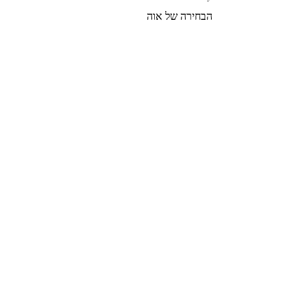
הבחירה של אוה
צרי קשר
הצטרפי לרשימת התפוצה שלנו
צרפי אותי
© 2022 by GOLDIGER. Proudly
created with 💓