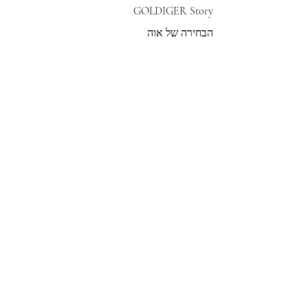
GOLDIGER Story
הבחירה של אוה
צרי קשר
הצטרפי לרשימת התפוצה שלנו
צרפי אותי
© 2022 by GOLDIGER. Proudly
created with 💓