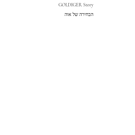
GOLDIGER Story
הבחירה של אוה
צרי קשר
הצטרפי לרשימת התפוצה שלנו
צרפי אותי
© 2022 by GOLDIGER. Proudly
created with 💓