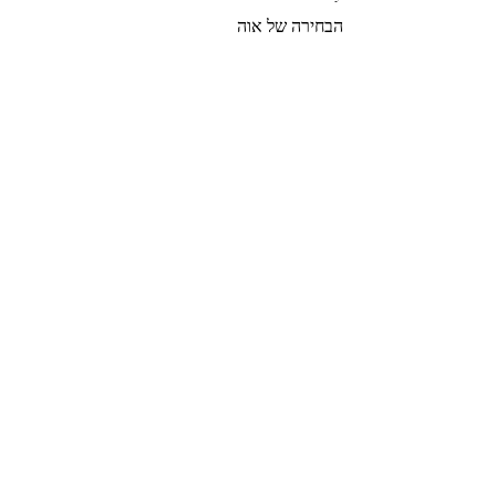
הבחירה של אוה
צרי קשר
הצטרפי לרשימת התפוצה שלנו
צרפי אותי
© 2022 by GOLDIGER. Proudly
created with 💓