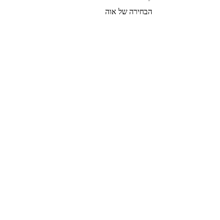
הבחירה של אוה
צרי קשר
הצטרפי לרשימת התפוצה שלנו
צרפי אותי
© 2022 by GOLDIGER. Proudly
created with 💓