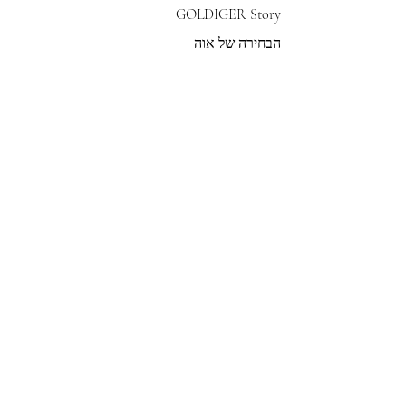
GOLDIGER Story
הבחירה של אוה
צרי קשר
הצטרפי לרשימת התפוצה שלנו
צרפי אותי
© 2022 by GOLDIGER. Proudly
created with 💓